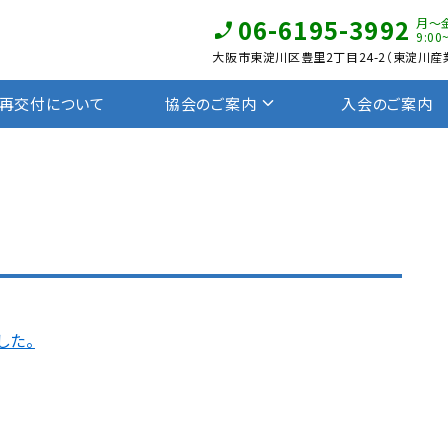
06-6195-3992
月〜
9:00
大阪市東淀川区豊里2丁目24-2（東淀川産業
再交付について
協会のご案内
入会のご案内
した。