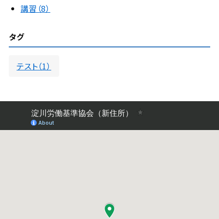
講習（8）
タグ
テスト（1）