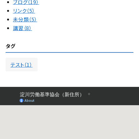
ブログ（19）
リンク（5）
未分類（5）
講習（8）
タグ
テスト（1）